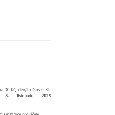
a 30 Kč, člen/ka Plus 0 Kč, 
Je třeba se přihlásit do neděle 8. listopadu 2025 
u instituce pro účely 