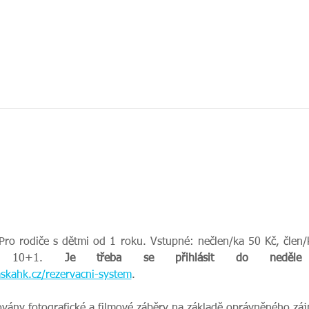
Pro rodiče s dětmi od 1 roku. Vstupné: nečlen/ka 50 Kč, člen/k
ka 10+1. 
skahk.cz/rezervacni-system
.
ovány fotografické a filmové záběry na základě oprávněného zájm