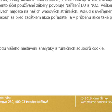
tento účel používané záběry povoluje Nařízení EU a NOZ. Veške
vech najdete na našich webových stránkách. Pokud s uveřejnění
nesouhlas před začátkem akce pořadateli a v průběhu akce také 
du vašeho nastavení analytiky a funkčních souborů cookie.
ete nás:
© 2016 Karel Šimek
erova 230, 500 03 Hradec Králové
webmaster:
simek@flex