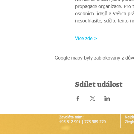
propagace organizace. Pro 
osobních údajů a Vašich prá
nesouhlasíte, sdělte tento 
Více zde >
Google mapy byly zablokovány z důvo
Sdílet událost
Zavoláte nám:
Najd
495 512 901 | 775 989 270
Ziegl