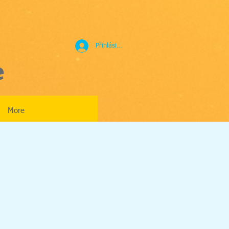
Přihlásit se
e
More