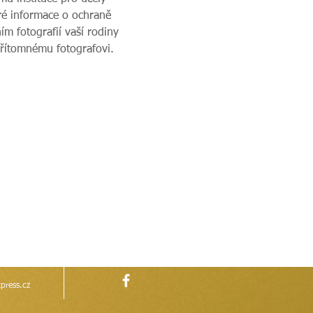
ré informace o ochraně 
m fotografií vaší rodiny 
přítomnému fotografovi.
press.cz