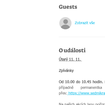
Guests
Zobrazit vše
O události
Úterý 11. 11. 
Zpívánky 
Od 10.00 do 10.45 hodin. 
případně permanent
přes:
https://www.sedmikra
Na našich akcích jsou pořiz