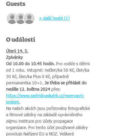
Guests
+ další hosté (1)
O události
Úterý 14. 5.
Zpívánky
Od 10.00 do 10.45 hodin. 
Pro rodiče s dětmi 
od 1 roku. Vstupné: nečlen/ka 50 Kč, člen/ka 
30 Kč, člen/ka Plus 0 Kč, případně 
permanentka 10+1. 
Je třeba se přihlásit do 
neděle 12. května 2024 
přes:
https://www.sedmikraskahk.cz/rezervacni-
system
.
Na našich akcích jsou pořizovány fotografické 
a filmové záběry na základě oprávněného 
zájmu instituce pro účely propagace 
organizace. Pro tento účel používané záběry 
povoluje Nařízení EU a NOZ. Veškeré 