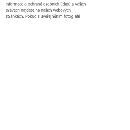
informace o ochraně osobních údajů a Vašich 
právech najdete na našich webových 
stránkách. Pokud s uveřejněním fotografií 
vaší rodiny nesouhlasíte, sdělte tento 
nesouhlas před začátkem akce pořadateli a v 
průběhu akce také přítomnému fotografovi.
Sdílet událost
Zavoláte nám:
Najdete nás:
495 512 901
|
Zieglerova 230, 500
775 989 270
03 Hradec Králové