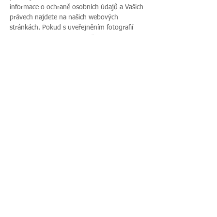
informace o ochraně osobních údajů a Vašich 
právech najdete na našich webových 
stránkách. Pokud s uveřejněním fotografií 
vaší rodiny nesouhlasíte, sdělte tento 
nesouhlas před začátkem akce pořadateli a v 
průběhu akce také přítomnému fotografovi.
Sdílet událost
Zavoláte nám:
Najdete nás:
495 512 901
|
Zieglerova 230, 500
775 989 270
03 Hradec Králové