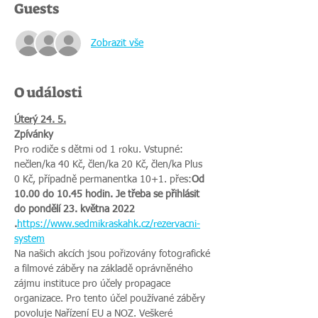
Guests
Zobrazit vše
O události
Úterý 24. 5.
Zpívánky
Pro rodiče s dětmi od 1 roku. Vstupné: 
nečlen/ka 40 Kč, člen/ka 20 Kč, člen/ka Plus 
0 Kč, případně permanentka 10+1. 
přes:
Od 
10.00 do 10.45 hodin. 
Je třeba se přihlásit 
do pondělí 23. května 2022 
.
https://www.sedmikraskahk.cz/rezervacni-
system
Na našich akcích jsou pořizovány fotografické 
a filmové záběry na základě oprávněného 
zájmu instituce pro účely propagace 
organizace. Pro tento účel používané záběry 
povoluje Nařízení EU a NOZ. Veškeré 