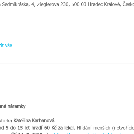
 Sedmikráska, 4, Zieglerova 230, 500 03 Hradec Králové, Česk
it vše
hané náramky
ktorka 
Kateřina Karbanová. 
od 5 do 15 let hradí 60 Kč za lekci. 
Hlídání menších (netvořící