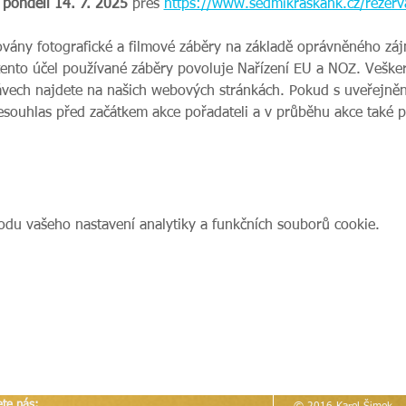
 pondělí 14. 7. 2025 
přes 
https://www.sedmikraskahk.cz/rezerv
ovány fotografické a filmové záběry na základě oprávněného zájm
tento účel používané záběry povoluje Nařízení EU a NOZ. Veške
vech najdete na našich webových stránkách. Pokud s uveřejnění
nesouhlas před začátkem akce pořadateli a v průběhu akce také 
du vašeho nastavení analytiky a funkčních souborů cookie.
ete nás: