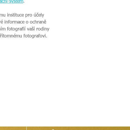
acni-system
. 
u instituce pro účely 
ré informace o ochraně 
m fotografií vaší rodiny 
přítomnému fotografovi.