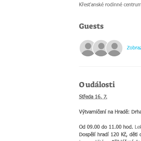
Křesťanské rodinné centrum
Guests
Zobraz
O události
Středa 16. 7.
Výtvarničení na Hradě: Dr
Od 09.00 do 11.00 hod. 
Le
Dospělí hradí 120 Kč, děti 