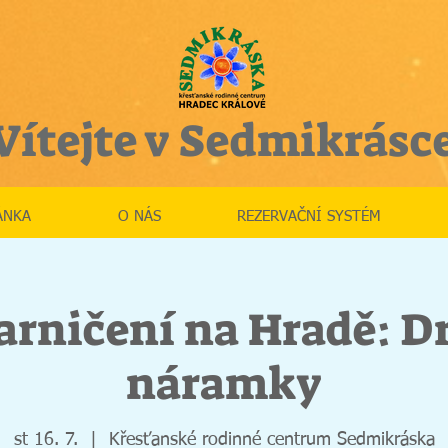
Vítejte v Sedmikrásc
ÁNKA
O NÁS
REZERVAČNÍ SYSTÉM
arničení na Hradě: D
náramky
st 16. 7.
  |  
Křesťanské rodinné centrum Sedmikráska