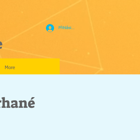
Přihlásit se
e
More
rhané