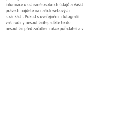
informace o ochraně osobních údajů a Vašich 
právech najdete na našich webových 
stránkách. Pokud s uveřejněním fotografií 
vaší rodiny nesouhlasíte, sdělte tento 
nesouhlas před začátkem akce pořadateli a v 
průběhu akce také přítomnému fotografovi.
Více zde >
Sdílet událost
Zavoláte nám:
Najdete nás:
495 512 901
|
Zieglerova 230, 500