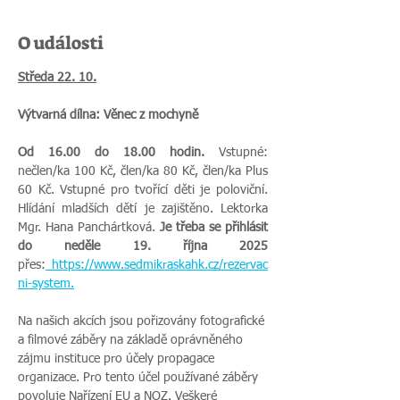
O události
Středa 22. 10.
Výtvarná dílna: Věnec z mochyně
Od 16.00 do 18.00 hodin.
 Vstupné: 
nečlen/ka 100 Kč, člen/ka 80 Kč, člen/ka Plus 
60 Kč. Vstupné pro tvořící děti je poloviční. 
Hlídání mladších dětí je zajištěno. Lektorka 
Mgr. Hana Panchártková. 
Je třeba se přihlásit 
do neděle 19. října 2025 
přes:
https://www.sedmikraskahk.cz/rezervac
ni-system
.
Na našich akcích jsou pořizovány fotografické 
a filmové záběry na základě oprávněného 
zájmu instituce pro účely propagace 
organizace. Pro tento účel používané záběry 
povoluje Nařízení EU a NOZ. Veškeré 