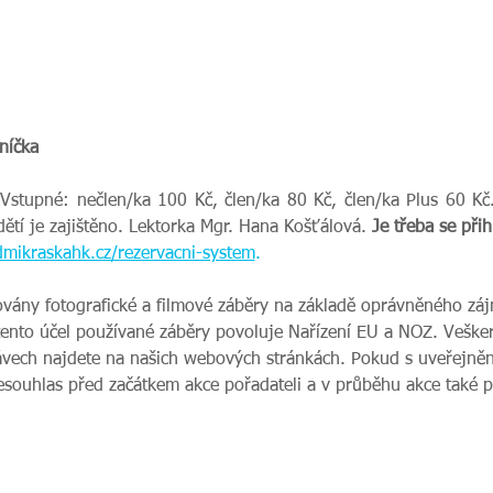
níčka
 Vstupné: nečlen/ka 100 Kč, člen/ka 80 Kč, člen/ka Plus 60 Kč. 
dětí je zajištěno. Lektorka Mgr. Hana Košťálová. 
Je třeba se přih
mikraskahk.cz/rezervacni-system
.
ovány fotografické a filmové záběry na základě oprávněného zájm
tento účel používané záběry povoluje Nařízení EU a NOZ. Veške
vech najdete na našich webových stránkách. Pokud s uveřejnění
nesouhlas před začátkem akce pořadateli a v průběhu akce také 