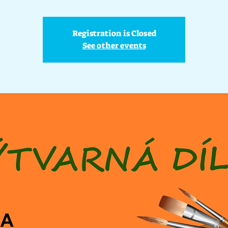
Registration is Closed
See other events