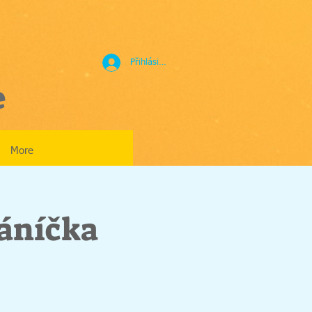
Přihlásit se
e
More
řáníčka