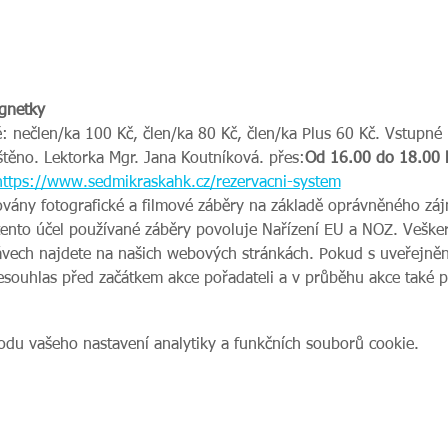
gnetky
ištěno. Lektorka Mgr. Jana Koutníková. 
přes:
Od 16.00 do 18.00 
https://www.sedmikraskahk.cz/rezervacni-system
ovány fotografické a filmové záběry na základě oprávněného zájm
tento účel používané záběry povoluje Nařízení EU a NOZ. Veške
vech najdete na našich webových stránkách. Pokud s uveřejnění
nesouhlas před začátkem akce pořadateli a v průběhu akce také 
du vašeho nastavení analytiky a funkčních souborů cookie.