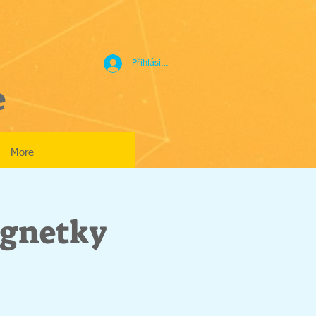
Přihlásit se
e
More
agnetky