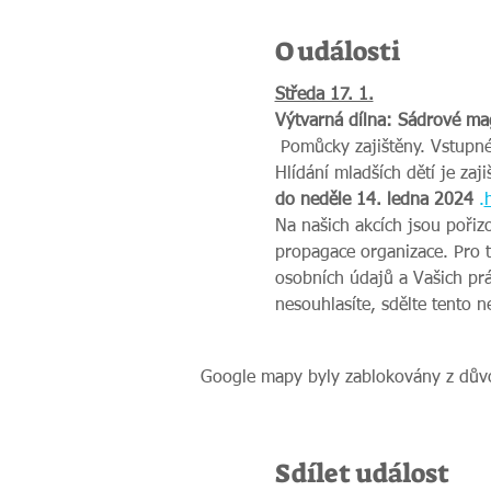
O události
Středa 17. 1.
Výtvarná dílna: Sádrové ma
 Pomůcky zajištěny. Vstupné: nečlen/ka 100 Kč, člen/ka 80 Kč, člen/ka Plus 60 Kč. Vstupné pro tvořící děti je poloviční. 
Hlídání mladších dětí je zaj
do neděle 14. ledna 2024 
.
Na našich akcích jsou pořiz
propagace organizace. Pro 
osobních údajů a Vašich prá
nesouhlasíte, sdělte tento 
Google mapy byly zablokovány z důvo
Sdílet událost