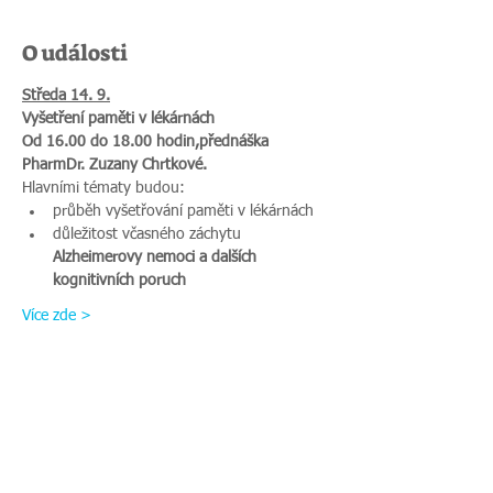
O události
Středa 14. 9.
Vyšetření paměti v lékárnách
Od 16.00 do 18.00 hodin,
přednáška 
PharmDr. Zuzany Chrtkové.
Hlavními tématy budou:
průběh vyšetřování paměti v lékárnách
důležitost včasného záchytu
Alzheimerovy nemoci a dalších 
kognitivních poruch
Více zde >
Sdílet událost