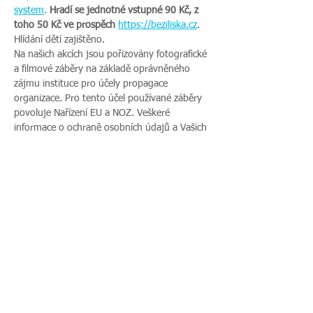
system
.
Hradí se jednotné vstupné 90 Kč, z 
toho 50 Kč ve prospěch
https://beziliska.cz
. 
Hlídání dětí zajištěno.
Na našich akcích jsou pořizovány fotografické 
a filmové záběry na základě oprávněného 
zájmu instituce pro účely propagace 
organizace. Pro tento účel používané záběry 
povoluje Nařízení EU a NOZ. Veškeré 
informace o ochraně osobních údajů a Vašich 
právech najdete na našich webových 
stránkách. Pokud s uveřejněním fotografií 
vaší rodiny nesouhlasíte, sdělte tento 
nesouhlas před začátkem akce pořadateli a v 
průběhu akce také přítomnému fotografovi.
Sdílet událost