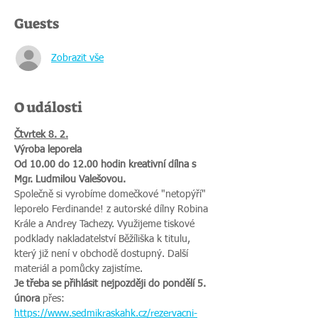
Guests
Zobrazit vše
O události
Čtvrtek 8. 2.
Výroba leporela
Od 10.00 do 12.00 hodin kreativní dílna s 
Mgr. Ludmilou Valešovou.
Společně si vyrobíme domečkové "netopýří" 
leporelo Ferdinande! z autorské dílny Robina 
Krále a Andrey Tachezy. Využijeme tiskové 
podklady nakladatelství Běžíliška k titulu, 
který již není v obchodě dostupný. Další 
materiál a pomůcky zajistíme.
Je třeba se přihlásit nejpozději do pondělí 5. 
února 
přes: 
https://www.sedmikraskahk.cz/rezervacni-