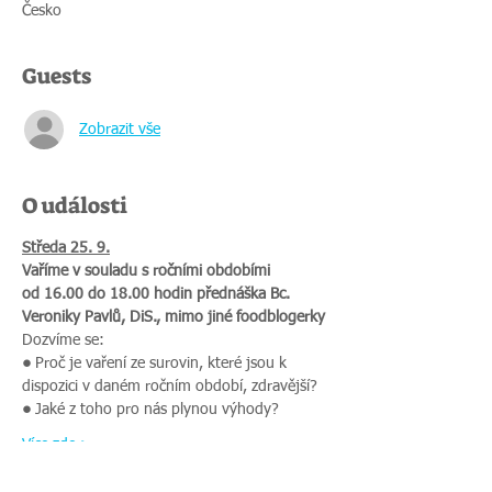
Česko
Guests
Zobrazit vše
O události
Středa 25. 9.
Vaříme v souladu s ročními obdobími
od 16.00 do 18.00 hodin přednáška Bc. 
Veroniky Pavlů, DiS., mimo jiné foodblogerky
Dozvíme se:
● 
Proč je vaření ze surovin, které jsou k 
dispozici v daném ročním období, zdravější?
● 
Jaké z toho pro nás plynou výhody?
Více zde >