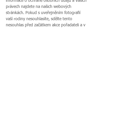
informace o ochraně osobních údajů a Vašich 
právech najdete na našich webových 
stránkách. Pokud s uveřejněním fotografií 
vaší rodiny nesouhlasíte, sdělte tento 
nesouhlas před začátkem akce pořadateli a v 
průběhu akce také přítomnému fotografovi.
Více zde >
Sdílet událost
Zavoláte nám:
Najdete nás:
495 512 901
|
Zieglerova 230, 500
775 989 270
03 Hradec Králové