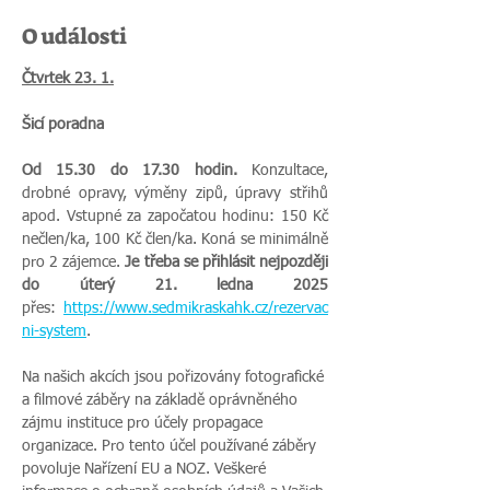
O události
Čtvrtek 23. 1.
Šicí poradna
Od 15.30 do 17.30 hodin.
 Konzultace, 
drobné opravy, výměny zipů, úpravy střihů 
apod. Vstupné za započatou hodinu: 150 Kč 
nečlen/ka, 100 Kč člen/ka. Koná se minimálně 
pro 2 zájemce. 
Je třeba se přihlásit nejpozději 
do úterý 21. ledna 2025 
přes:
https://www.sedmikraskahk.cz/rezervac
ni-system
.
Na našich akcích jsou pořizovány fotografické 
a filmové záběry na základě oprávněného 
zájmu instituce pro účely propagace 
organizace. Pro tento účel používané záběry 
povoluje Nařízení EU a NOZ. Veškeré 