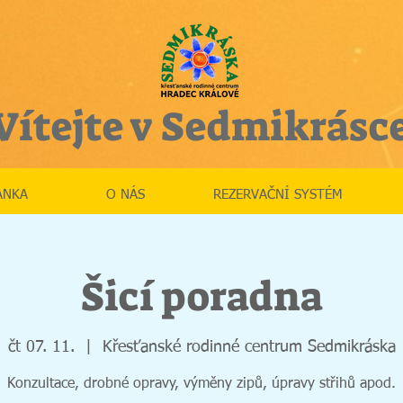
Vítejte v Sedmikrásc
ÁNKA
O NÁS
REZERVAČNÍ SYSTÉM
Šicí poradna
čt 07. 11.
  |  
Křesťanské rodinné centrum Sedmikráska
Konzultace, drobné opravy, výměny zipů, úpravy střihů apod.