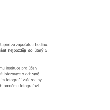
tupné za započatou hodinu: 
ásit nejpozději do úterý 5. 
u instituce pro účely 
ré informace o ochraně 
m fotografií vaší rodiny 
přítomnému fotografovi.