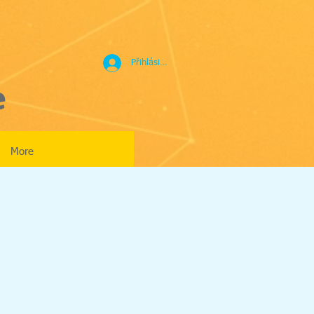
Přihlásit se
e
More