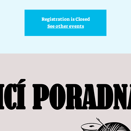
Registration is Closed
See other events