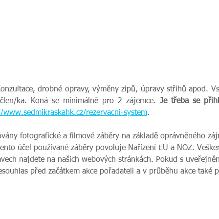
Konzultace, drobné opravy, výměny zipů, úpravy střihů apod. Vs
člen/ka. Koná se minimálně pro 2 zájemce. 
Je třeba se přihl
//www.sedmikraskahk.cz/rezervacni-system
.
ovány fotografické a filmové záběry na základě oprávněného zájm
tento účel používané záběry povoluje Nařízení EU a NOZ. Veške
vech najdete na našich webových stránkách. Pokud s uveřejnění
nesouhlas před začátkem akce pořadateli a v průběhu akce také 