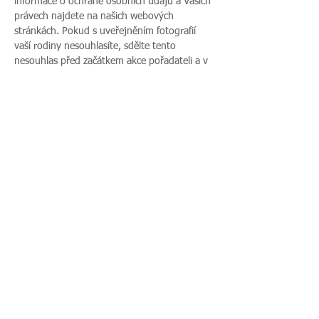
informace o ochraně osobních údajů a Vašich 
právech najdete na našich webových 
stránkách. Pokud s uveřejněním fotografií 
vaší rodiny nesouhlasíte, sdělte tento 
nesouhlas před začátkem akce pořadateli a v 
průběhu akce také přítomnému fotografovi.
Více zde >
Sdílet událost
Zavoláte nám:
Najdete nás:
495 512 901
|
Zieglerova 230, 500
775 989 270
03 Hradec Králové