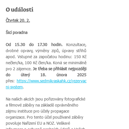
O události
Čtvrtek 20. 2.
Šicí poradna
Od 15.30 do 17.30 hodin.
 Konzultace, 
drobné opravy, výměny zipů, úpravy střihů 
apod. Vstupné za započatou hodinu: 150 Kč 
nečlen/ka, 100 Kč člen/ka. Koná se minimálně 
pro 2 zájemce. 
Je třeba se přihlásit nejpozději 
do úterý 18. února 2025 
přes:
https://www.sedmikraskahk.cz/rezervac
ni-system
.
Na našich akcích jsou pořizovány fotografické 
a filmové záběry na základě oprávněného 
zájmu instituce pro účely propagace 
organizace. Pro tento účel používané záběry 
povoluje Nařízení EU a NOZ. Veškeré 