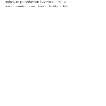
zodpovíte jednoduchou kvízovou otázku a ... 
získáte odměnu. Cena čeká na každého, kdo 
správně zodpoví nejméně pět otázek ze 
sedmidílného seriálu.
Vše potřebné k třetímu dílu soutěže najdete 
zde: 
3. otázka
.
Sdílet událost
Zavoláte nám:
Najdete nás:
495 512 901
|
Zieglerova 230, 500
775 989 270
03 Hradec Králové
© 2016