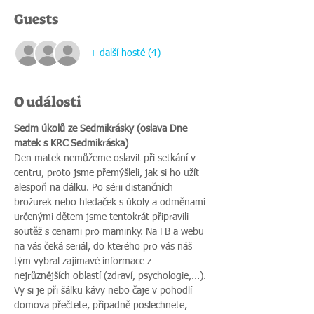
Guests
+ další hosté (4)
O události
Sedm úkolů ze Sedmikrásky (oslava Dne 
matek s KRC Sedmikráska)
Den matek nemůžeme oslavit při setkání v 
centru, proto jsme přemýšleli, jak si ho užít 
alespoň na dálku. Po sérii distančních 
brožurek nebo hledaček s úkoly a odměnami 
určenými dětem jsme tentokrát připravili 
soutěž s cenami pro maminky. Na FB a webu 
na vás čeká seriál, do kterého pro vás náš 
tým vybral zajímavé informace z 
nejrůznějších oblastí (zdraví, psychologie,...). 
Vy si je při šálku kávy nebo čaje v pohodlí 
domova přečtete, případně poslechnete, 