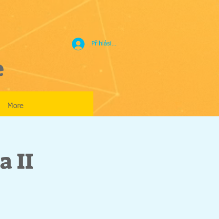
Přihlásit se
e
More
a II