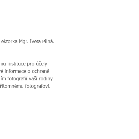
Lektorka Mgr. Iveta Pilná. 
u instituce pro účely 
ré informace o ochraně 
m fotografií vaší rodiny 
přítomnému fotografovi.