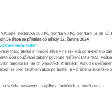
é. Vstupné: nečlen/ka 100 Kč, člen/ka 80 Kč, člen/ka Plus 60 Kč. 
din.
Je třeba se přihlásit do středy 12. června 2024 
cz/rezervacni-system
ovány fotografické a filmové záběry na základě oprávněného zájm
tento účel používané záběry povoluje Nařízení EU a NOZ. Veške
vech najdete na našich webových stránkách. Pokud s uveřejnění
nesouhlas před začátkem akce pořadateli a v průběhu akce také 
du vašeho nastavení analytiky a funkčních souborů cookie.