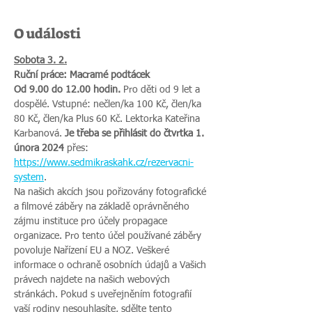
O události
Sobota 3. 2.
Ruční práce: Macramé podtácek
Od 9.00 do 12.00 hodin.
 Pro děti od 9 let a 
dospělé. Vstupné: nečlen/ka 100 Kč, člen/ka 
80 Kč, člen/ka Plus 60 Kč. Lektorka Kateřina 
Karbanová. 
Je třeba se přihlásit do čtvrtka 1. 
února 2024 
přes:
https://www.sedmikraskahk.cz/rezervacni-
system
.
Na našich akcích jsou pořizovány fotografické 
a filmové záběry na základě oprávněného 
zájmu instituce pro účely propagace 
organizace. Pro tento účel používané záběry 
povoluje Nařízení EU a NOZ. Veškeré 
informace o ochraně osobních údajů a Vašich 
právech najdete na našich webových 
stránkách. Pokud s uveřejněním fotografií 
vaší rodiny nesouhlasíte, sdělte tento 