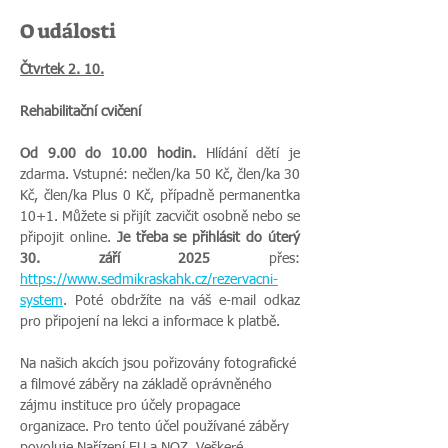
O události
Čtvrtek 2. 10.
Rehabilitační cvičení
Od 9.00 do 10.00 hodin.
 Hlídání dětí je 
zdarma. Vstupné: nečlen/ka 50 Kč, člen/ka 30 
Kč, člen/ka Plus 0 Kč, případně permanentka 
10+1. Můžete si přijít zacvičit osobně nebo se 
připojit online.
 Je třeba se přihlásit do úterý 
30. září 2025
 přes: 
https://www.sedmikraskahk.cz/rezervacni-
system
. Poté obdržíte na váš e-mail odkaz 
pro připojení na lekci a informace k platbě.
Na našich akcích jsou pořizovány fotografické 
a filmové záběry na základě oprávněného 
zájmu instituce pro účely propagace 
organizace. Pro tento účel používané záběry 