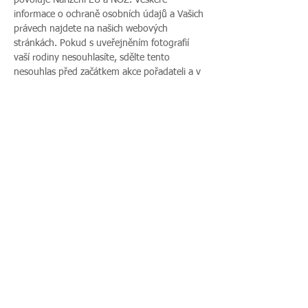
povoluje Nařízení EU a NOZ. Veškeré 
informace o ochraně osobních údajů a Vašich 
právech najdete na našich webových 
stránkách. Pokud s uveřejněním fotografií 
vaší rodiny nesouhlasíte, sdělte tento 
nesouhlas před začátkem akce pořadateli a v 
průběhu akce také přítomnému fotografovi.
Více zde >
Sdílet událost
Zavoláte nám:
Najdete nás:
495 512 901
|
Zieglerova 230, 500