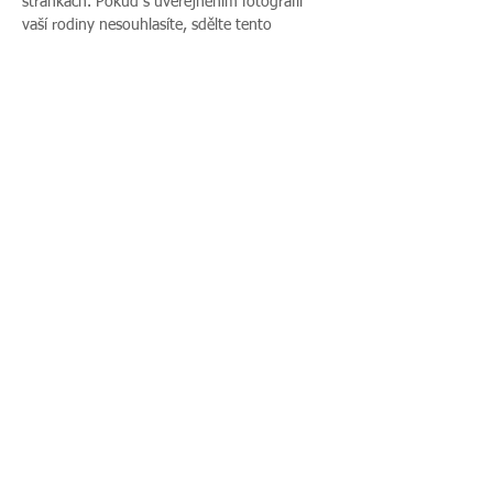
stránkách. Pokud s uveřejněním fotografií 
vaší rodiny nesouhlasíte, sdělte tento 
nesouhlas před začátkem akce pořadateli a v 
průběhu akce také přítomnému fotografovi.
Více zde >
Sdílet událost
Zavoláte nám:
Najdete nás:
495 512 901
|
Zieglerova 230, 500
775 989 270
03 Hradec Králové
© 2016