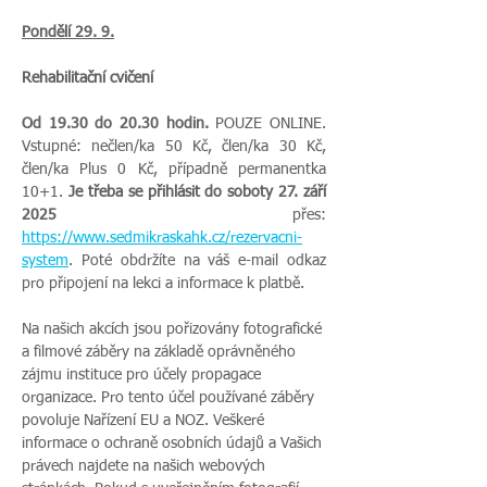
Pondělí 29. 9.
Rehabilitační cvičení
Od 19.30 do 20.30 hodin.
 POUZE ONLINE. 
Vstupné: nečlen/ka 50 Kč, člen/ka 30 Kč, 
člen/ka Plus 0 Kč, případně permanentka 
10+1. 
Je třeba se přihlásit do soboty 27. září 
2025
 přes: 
https://www.sedmikraskahk.cz/rezervacni-
system
. Poté obdržíte na váš e-mail odkaz 
pro připojení na lekci a informace k platbě.
Na našich akcích jsou pořizovány fotografické 
a filmové záběry na základě oprávněného 
zájmu instituce pro účely propagace 
organizace. Pro tento účel používané záběry 
povoluje Nařízení EU a NOZ. Veškeré 
informace o ochraně osobních údajů a Vašich 
právech najdete na našich webových 