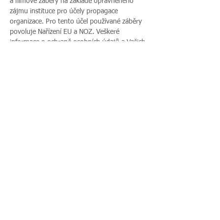
a filmové záběry na základě oprávněného 
zájmu instituce pro účely propagace 
organizace. Pro tento účel používané záběry 
povoluje Nařízení EU a NOZ. Veškeré 
informace o ochraně osobních údajů a Vašich 
právech najdete…
Více zde >
Sdílet událost
Zavoláte nám:
Najdete nás:
495 512 901
|
Zieglerova 230, 500
775 989 270
03 Hradec Králové