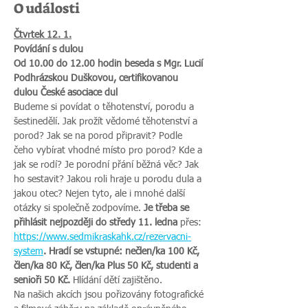
O události
Čtvrtek 12. 1.
Povídání s dulou
Od 10.00 do 12.00 hodin beseda s Mgr. Lucií 
Podhrázskou Duškovou, certifikovanou 
dulou České asociace dul
Budeme si povídat o těhotenství, porodu a 
šestinedělí. Jak prožít vědomé těhotenství a 
porod? Jak se na porod připravit? Podle 
čeho vybírat vhodné místo pro porod? Kde a 
jak se rodí? Je porodní přání běžná věc? Jak 
ho sestavit? Jakou roli hraje u porodu dula a 
jakou otec? Nejen tyto, ale i mnohé další 
otázky si společně zodpovíme. 
Je třeba se 
přihlásit nejpozději do středy 11. ledna 
přes:
https://www.sedmikraskahk.cz/rezervacni-
system
. Hradí se vstupné: nečlen/ka 100 Kč, 
člen/ka 80 Kč, člen/ka Plus 50 Kč, studenti a 
senioři 50 Kč. 
Hlídání dětí zajištěno.
Na našich akcích jsou pořizovány fotografické 