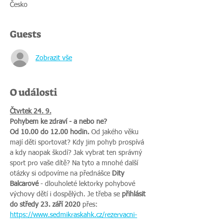
Česko
Guests
Zobrazit vše
O události
Čtvrtek 24. 9.
Pohybem ke zdraví - a nebo ne?
Od 10.00 do 12.00 hodin.
 Od jakého věku 
mají děti sportovat? Kdy jim pohyb prospívá 
a kdy naopak škodí? Jak vybrat ten správný 
sport pro vaše dítě? Na tyto a mnohé další 
otázky si odpovíme na přednášce ​
Dity 
Balcarové
 - dlouholeté lektorky pohybové 
výchovy dětí i dospělých. Je třeba se ​
přihlásit 
do středy 23. září 2020
 přes: 
https://www.sedmikraskahk.cz/rezervacni-