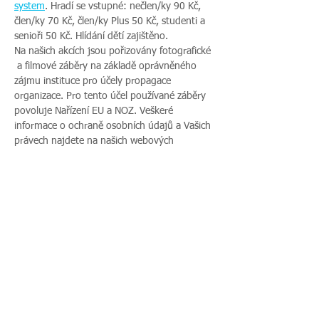
system
. Hradí se vstupné: nečlen/ky 90 Kč, 
člen/ky 70 Kč, člen/ky Plus 50 Kč, studenti a 
senioři 50 Kč. Hlídání dětí zajištěno.
Na našich akcích jsou pořizovány fotografické 
 a filmové záběry na základě oprávněného 
zájmu instituce pro účely propagace 
organizace. Pro tento účel používané záběry 
povoluje Nařízení EU a NOZ. Veškeré 
informace o ochraně osobních údajů a Vašich 
právech najdete na našich webových 
stránkách. Pokud s uveřejněním fotografií 
vaší rodiny nesouhlasíte, sdělte tento 
nesouhlas před začátkem akce pořadateli a v 
průběhu akce také…
Více zde >
Sdílet událost