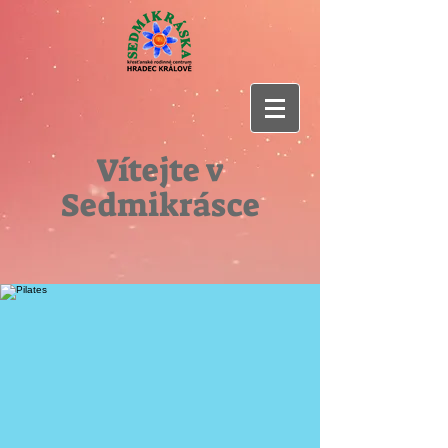
Vítejte v
Sedmikrásce