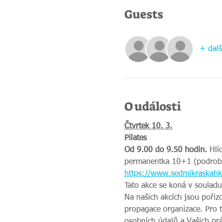
Guests
+ dalš
O události
Čtvrtek 10. 3.
Pilates
Od 9.00 do 9.50 hodin.
 Hlí
permanentka 10+1 (podrobno
https://www.sedmikraskahk.
Tato akce se koná v souladu
Na našich akcích jsou pořiz
propagace organizace. Pro 
osobních údajů a Vašich prá