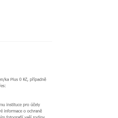
en/ka Plus 0 Kč, případně 
řes: 
u instituce pro účely 
ré informace o ochraně 
m fotografií vaší rodiny 