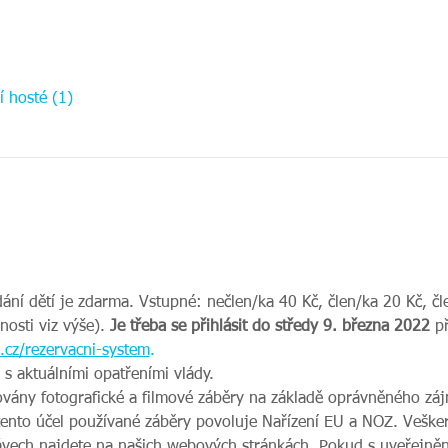
í hosté (1)
dání dětí je zdarma. Vstupné: nečlen/ka 40 Kč, člen/ka 20 Kč, čl
sti viz výše). 
Je třeba se přihlásit do středy 9. března 2022 
p
cz/rezervacni-system
.
 s aktuálními opatřeními vlády.
ovány fotografické a filmové záběry na základě oprávněného zájm
tento účel používané záběry povoluje Nařízení EU a NOZ. Veške
vech najdete na našich webových stránkách. Pokud s uveřejnění