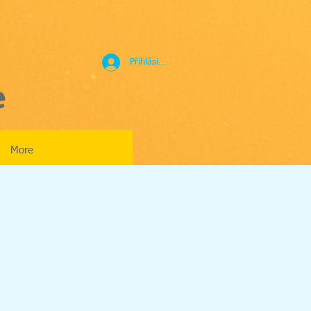
Přihlásit se
e
More