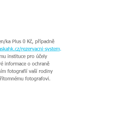
en/ka Plus 0 Kč, případně 
skahk.cz/rezervacni-system
.
u instituce pro účely 
ré informace o ochraně 
m fotografií vaší rodiny 
přítomnému fotografovi.