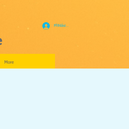
Přihlásit se
e
More