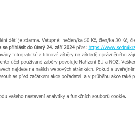
dání dětí je zdarma. Vstupné: nečlen/ka 50 Kč, člen/ka 30 Kč, čl
a se přihlásit do úterý 24. září 2024 
přes: 
https://www.sedmikra
ovány fotografické a filmové záběry na základě oprávněného zájm
tento účel používané záběry povoluje Nařízení EU a NOZ. Veške
vech najdete na našich webových stránkách. Pokud s uveřejnění
nesouhlas před začátkem akce pořadateli a v průběhu akce také 
du vašeho nastavení analytiky a funkčních souborů cookie.