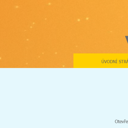
ÚVODNÍ STR
Otevře