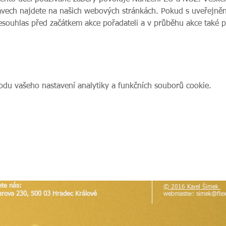
vech najdete na našich webových stránkách. Pokud s uveřejnění
nesouhlas před začátkem akce pořadateli a v průběhu akce také 
du vašeho nastavení analytiky a funkčních souborů cookie.
ete nás:
© 2016 Karel Šimek
erova 230, 500 03 Hradec Králové
webmaster:
simek@flex