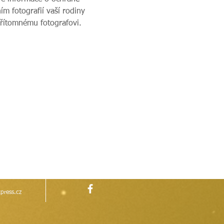
m fotografií vaší rodiny 
přítomnému fotografovi.
press.cz