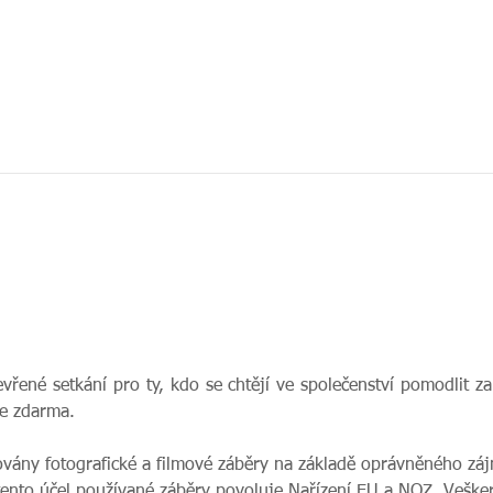
evřené setkání pro ty, kdo se chtějí ve společenství pomodlit za 
je zdarma.
ovány fotografické a filmové záběry na základě oprávněného zájm
tento účel používané záběry povoluje Nařízení EU a NOZ. Veške