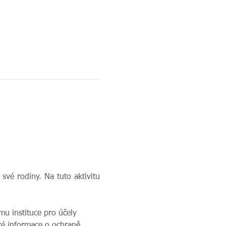
své rodiny. Na tuto aktivitu 
u instituce pro účely 
ré informace o ochraně 