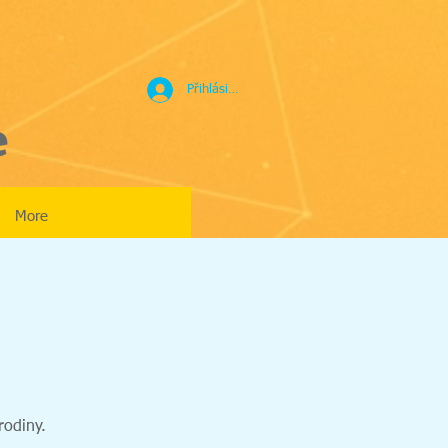
Přihlásit se
e
More
rodiny.