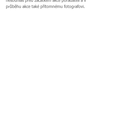
nesouhlas před začátkem akce pořadateli a v 
průběhu akce také přítomnému fotografovi.
Více zde >
Sdílet událost
Zavoláte nám:
Najdete nás:
495 512 901
|
Zieglerova 230, 500
775 989 270
03 Hradec Králové