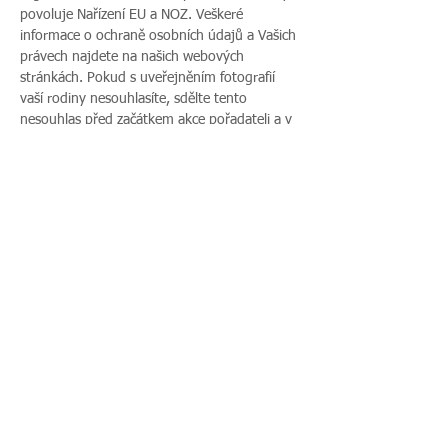
povoluje Nařízení EU a NOZ. Veškeré 
informace o ochraně osobních údajů a Vašich 
právech najdete na našich webových 
stránkách. Pokud s uveřejněním fotografií 
vaší rodiny nesouhlasíte, sdělte tento 
nesouhlas před začátkem akce pořadateli a v 
průběhu akce také přítomnému fotografovi.
Více zde >
Sdílet událost
Zavoláte nám:
Najdete nás: