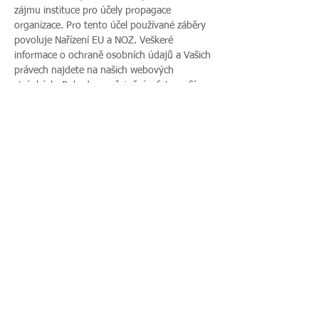
zájmu instituce pro účely propagace 
organizace. Pro tento účel používané záběry 
povoluje Nařízení EU a NOZ. Veškeré 
informace o ochraně osobních údajů a Vašich 
právech najdete na našich webových 
stránkách. Pokud s uveřejněním fotografií 
vaší rodiny nesouhlasíte, sdělte tento 
nesouhlas před začátkem akce pořadateli a v 
průběhu akce také přítomnému fotografovi.
Sdílet událost
Zavoláte nám:
Najdete nás:
495 512 901
|
Zieglerova 230, 500