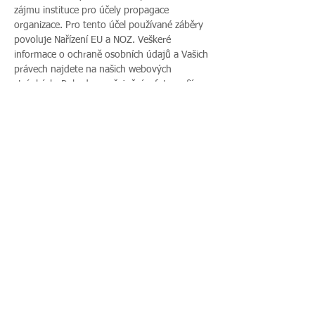
zájmu instituce pro účely propagace 
organizace. Pro tento účel používané záběry 
povoluje Nařízení EU a NOZ. Veškeré 
informace o ochraně osobních údajů a Vašich 
právech najdete na našich webových 
stránkách. Pokud s uveřejněním fotografií 
vaší rodiny nesouhlasíte, sdělte tento 
nesouhlas před začátkem akce pořadateli a v 
průběhu akce také přítomnému fotografovi.
Sdílet událost
Zavoláte nám:
Najdete nás:
495 512 901
|
Zieglerova 230, 500