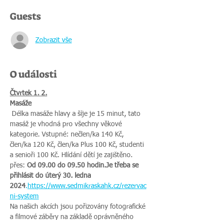
Guests
Zobrazit vše
O události
Čtvrtek 1. 2.
Masáže
 Délka masáže hlavy a šíje je 15 minut, tato 
masáž je vhodná pro všechny věkové 
kategorie. Vstupné: nečlen/ka 140 Kč, 
člen/ka 120 Kč, člen/ka Plus 100 Kč, studenti 
a senioři 100 Kč. Hlídání dětí je zajištěno. 
přes: 
Od 09.00 do 09.50 hodin.
Je třeba se 
přihlásit do úterý 30. ledna 
2024
.
https://www.sedmikraskahk.cz/rezervac
ni-system
Na našich akcích jsou pořizovány fotografické 
a filmové záběry na základě oprávněného 