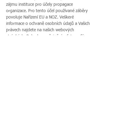
zájmu instituce pro účely propagace 
organizace. Pro tento účel používané záběry 
povoluje Nařízení EU a NOZ. Veškeré 
informace o ochraně osobních údajů a Vašich 
právech najdete na našich webových 
stránkách. Pokud s uveřejněním fotografií 
vaší rodiny nesouhlasíte, sdělte tento 
nesouhlas před začátkem akce pořadateli a v 
průběhu akce také přítomnému fotografovi.
Sdílet událost
Zavoláte nám:
Najdete nás:
495 512 901
|
Zieglerova 230, 500