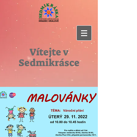
Vítejte v
Sedmikrásce