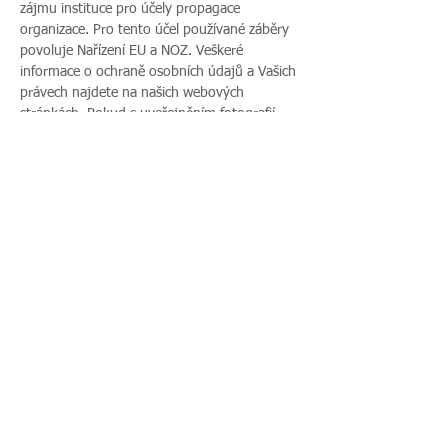
zájmu instituce pro účely propagace 
organizace. Pro tento účel používané záběry 
povoluje Nařízení EU a NOZ. Veškeré 
informace o ochraně osobních údajů a Vašich 
právech najdete na našich webových 
stránkách. Pokud s uveřejněním fotografií 
vaší rodiny nesouhlasíte, sdělte tento 
nesouhlas před začátkem akce pořadateli a v 
průběhu akce také přítomnému fotografovi.
Sdílet událost
Zavoláte nám:
Najdete nás:
495 512 901
|
Zieglerova 230, 500