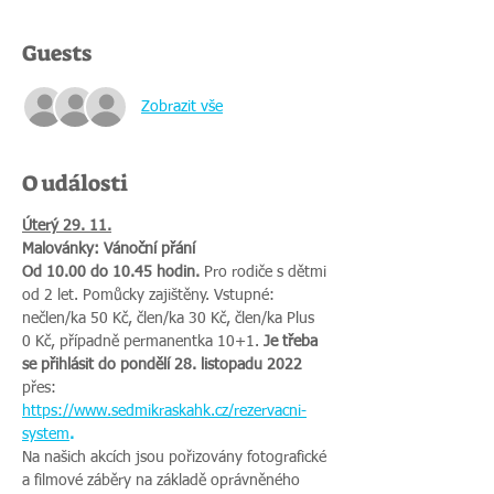
Guests
Zobrazit vše
O události
Úterý 29. 11.
Malovánky: Vánoční přání
Od 10.00 do 10.45 hodin. 
Pro rodiče s dětmi 
od 2 let. Pomůcky zajištěny. Vstupné: 
nečlen/ka 50 Kč, člen/ka 30 Kč, člen/ka Plus 
0 Kč, případně permanentka 10+1. 
Je třeba 
se přihlásit do pondělí 28. listopadu 2022 
přes:
https://www.sedmikraskahk.cz/rezervacni-
system
.
Na našich akcích jsou pořizovány fotografické 
a filmové záběry na základě oprávněného 