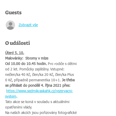
Guests
Zobrazit vše
O události
Úterý 5. 10.
Malovánky:  Stromy v mlze
Od 10.00 do 10.45 hodin. 
Pro rodiče s dětmi 
od 2 let. Pomůcky zajištěny. Vstupné: 
nečlen/ka 40 Kč, člen/ka 20 Kč, člen/ka Plus 
0 Kč, případně permanentka 10+1. 
Je třeba 
se přihlásit do pondělí 4. října 2021 přes: 
https://www.sedmikraskahk.cz/rezervacni-
system
.
Tato akce se koná v souladu s aktuálními 
opatřeními vlády.
Na našich akcích jsou pořizovány fotografické 