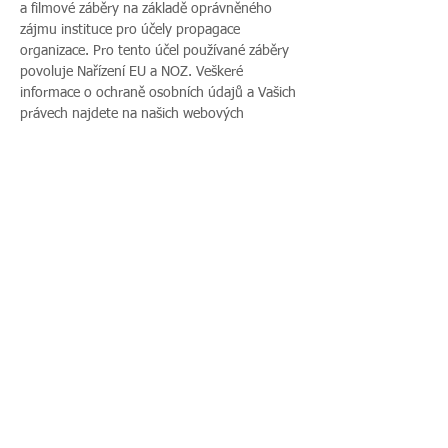
a filmové záběry na základě oprávněného 
zájmu instituce pro účely propagace 
organizace. Pro tento účel používané záběry 
povoluje Nařízení EU a NOZ. Veškeré 
informace o ochraně osobních údajů a Vašich 
právech najdete na našich webových 
stránkách. Pokud s uveřejněním fotografií 
vaší rodiny nesouhlasíte, sdělte tento 
nesouhlas před začátkem akce pořadateli a v 
průběhu akce také přítomnému fotografovi.
Sdílet událost
Zavoláte nám:
Najdete nás: