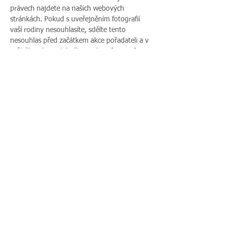
právech najdete na našich webových 
stránkách. Pokud s uveřejněním fotografií 
vaší rodiny nesouhlasíte, sdělte tento 
nesouhlas před začátkem akce pořadateli a v 
průběhu akce také přítomnému fotografovi.
Více zde >
Sdílet událost
Zavoláte nám:
Najdete nás:
495 512 901
|
Zieglerova 230, 500
775 989 270
03 Hradec Králové