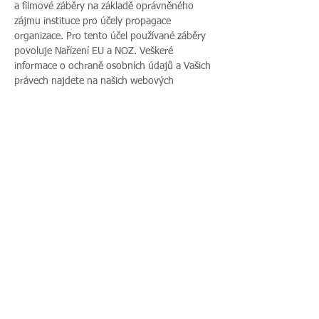
a filmové záběry na základě oprávněného 
zájmu instituce pro účely propagace 
organizace. Pro tento účel používané záběry 
povoluje Nařízení EU a NOZ. Veškeré 
informace o ochraně osobních údajů a Vašich 
právech najdete na našich webových 
stránkách. Pokud s uveřejněním fotografií 
vaší rodiny nesouhlasíte, sdělte tento 
nesouhlas před začátkem akce pořadateli a v 
průběhu akce také přítomnému fotografovi.
Sdílet událost
Zavoláte nám:
Najdete nás: