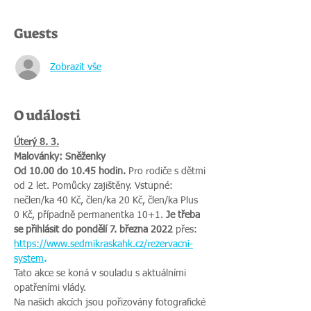
Guests
Zobrazit vše
O události
Úterý 8. 3.
Malovánky: Sněženky
Od 10.00 do 10.45 hodin. 
Pro rodiče s dětmi 
od 2 let. Pomůcky zajištěny. Vstupné: 
nečlen/ka 40 Kč, člen/ka 20 Kč, člen/ka Plus 
0 Kč, případně permanentka 10+1. 
Je třeba 
se přihlásit do pondělí 7. března 2022 
přes:
https://www.sedmikraskahk.cz/rezervacni-
system
.
Tato akce se koná v souladu s aktuálními 
opatřeními vlády.
Na našich akcích jsou pořizovány fotografické 