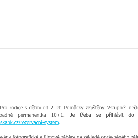
 
Pro rodiče s dětmi od 2 let. Pomůcky zajištěny. Vstupné: nečl
ípadně permanentka 10+1. 
skahk.cz/rezervacni-system
.
ovány fotografické a filmové záběry na základě oprávněného zájm