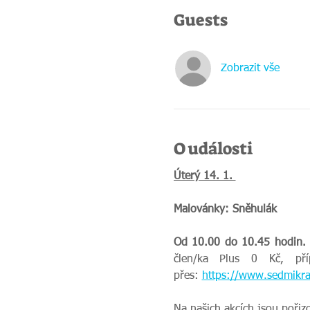
Guests
Zobrazit vše
O události
Úterý 14. 1. 
Malovánky: Sněhulák
Od 10.00 do 10.45 hodin.
člen/ka Plus 0 Kč, př
přes:
https://www.sedmikra
Na našich akcích jsou pořiz