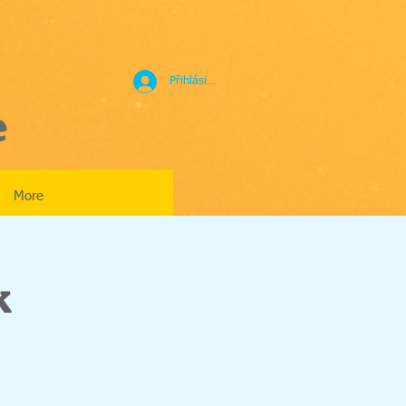
Přihlásit se
e
More
k