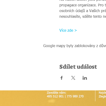
propagace organizace. Pro 
osobních údajů a Vašich prá
nesouhlasíte, sdělte tento 
Více zde >
Google mapy byly zablokovány z důvo
Sdílet událost
Zavoláte nám:
Najd
495 512 901 | 775 989 270
Ziegl