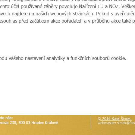
tento účel používané záběry povoluje Nařízení EU a NOZ. Veške
vech najdete na našich webových stránkách. Pokud s uveřejnění
nesouhlas před začátkem akce pořadateli a v průběhu akce také 
du vašeho nastavení analytiky a funkčních souborů cookie.
ete nás:
© 2016 Karel Šimek
erova 230, 500 03 Hradec Králové
webmaster:
simek@flex