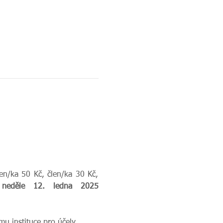
en/ka 50 Kč, člen/ka 30 Kč, 
Je třeba se přihlásit do neděle 12. ledna 2025 
u instituce pro účely 