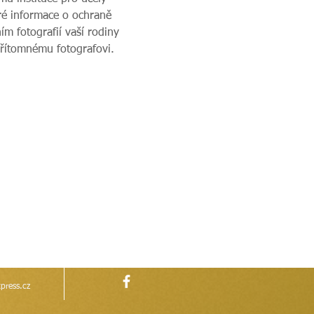
ré informace o ochraně 
m fotografií vaší rodiny 
přítomnému fotografovi.
press.cz