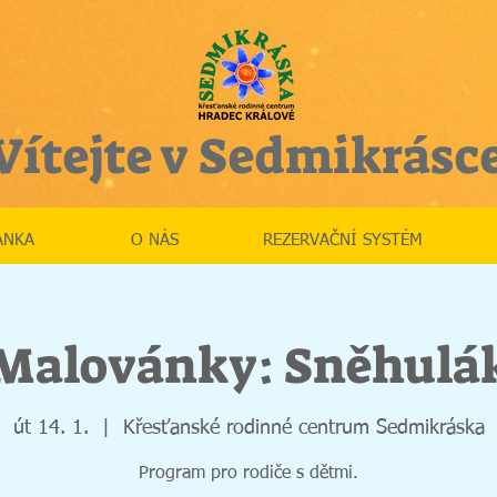
Vítejte v Sedmikrásc
ÁNKA
O NÁS
REZERVAČNÍ SYSTÉM
Malovánky: Sněhulá
út 14. 1.
  |  
Křesťanské rodinné centrum Sedmikráska
Program pro rodiče s dětmi.