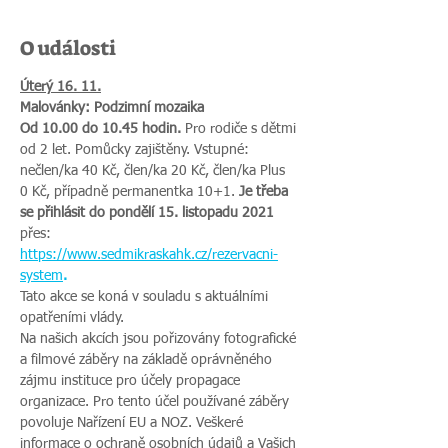
O události
Úterý 16. 11.
Malovánky: Podzimní mozaika
Od 10.00 do 10.45 hodin. 
Pro rodiče s dětmi 
od 2 let. Pomůcky zajištěny. Vstupné: 
nečlen/ka 40 Kč, člen/ka 20 Kč, člen/ka Plus 
0 Kč, případně permanentka 10+1. 
Je třeba 
se přihlásit do pondělí 15. listopadu 2021 
přes:
https://www.sedmikraskahk.cz/rezervacni-
system
.
Tato akce se koná v souladu s aktuálními 
opatřeními vlády.
Na našich akcích jsou pořizovány fotografické 
a filmové záběry na základě oprávněného 
zájmu instituce pro účely propagace 
organizace. Pro tento účel používané záběry 
povoluje Nařízení EU a NOZ. Veškeré 
informace o ochraně osobních údajů a Vašich 