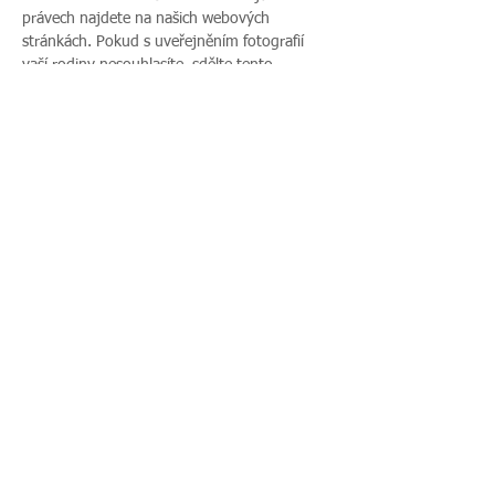
právech najdete na našich webových 
stránkách. Pokud s uveřejněním fotografií 
vaší rodiny nesouhlasíte, sdělte tento 
nesouhlas před začátkem akce pořadateli a v 
průběhu akce také přítomnému fotografovi.
Sdílet událost
Zavoláte nám:
Najdete nás:
495 512 901
|
Zieglerova 230, 500
775 989 270
03 Hradec Králové