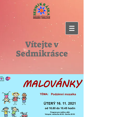
Vítejte v
Sedmikrásce