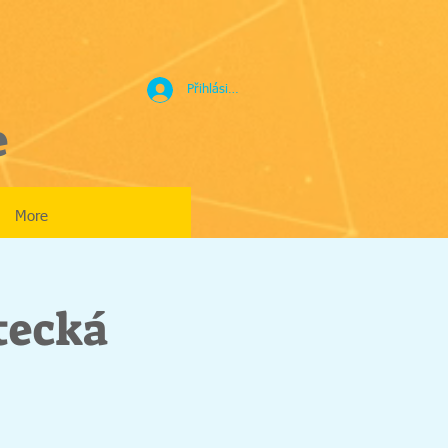
Přihlásit se
e
More
tecká