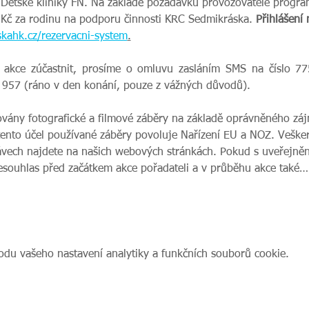
u Dětské kliniky FN. Na základě požadavku provozovatele progra
Kč za rodinu
na podporu činnosti KRC Sedmikráska. 
Přihlášení
kahk.cz/rezervacni-system
.
 akce zúčastnit, prosíme o omluvu zasláním SMS na číslo 77
957 (ráno v den konání, pouze z vážných důvodů).
ovány fotografické a filmové záběry na základě oprávněného zájm
tento účel používané záběry povoluje Nařízení EU a NOZ. Veške
vech najdete na našich webových stránkách. Pokud s uveřejnění
nesouhlas před začátkem akce pořadateli a v průběhu akce také…
du vašeho nastavení analytiky a funkčních souborů cookie.