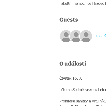
Fakultní nemocnice Hradec 
Guests
+ dalš
O události
Čtvrtek 16. 7.
Léto se Sedmikráskou: Lete
Prohlídka sanitky a vrtulník