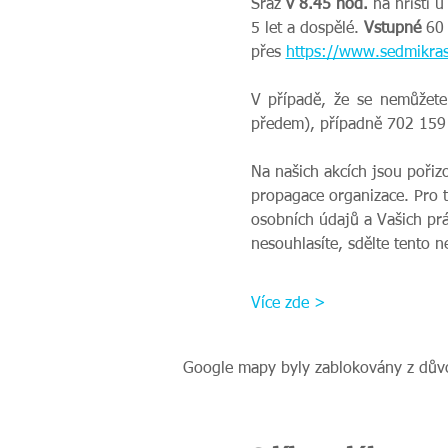
Sraz 
v 8.45 hod.
 na hřišti 
5 let a dospělé. 
Vstupné 
60 
přes 
https://www.sedmikras
V případě, že se nemůžete
předem), případně 702 159 
Na našich akcích jsou pořiz
propagace organizace. Pro 
osobních údajů a Vašich prá
nesouhlasíte, sdělte tento 
Více zde >
Google mapy byly zablokovány z důvo