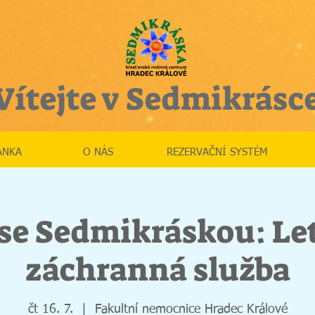
Vítejte v Sedmikrásc
ÁNKA
O NÁS
REZERVAČNÍ SYSTÉM
 se Sedmikráskou: Le
záchranná služba
čt 16. 7.
  |  
Fakultní nemocnice Hradec Králové