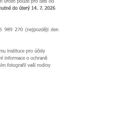
m určen pouze pro děti od 
 nutné do úterý 14. 7. 2026 
5 989 270 (nejpozději den 
u instituce pro účely 
ré informace o ochraně 
m fotografií vaší rodiny 