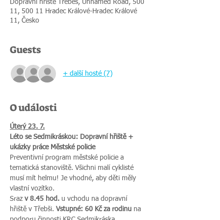
Dopravní hřiště Třebeš, Unnamed Road, 500
11, 500 11 Hradec Králové-Hradec Králové
11, Česko
Guests
+ další hosté (7)
O události
Úterý 23. 7.
Léto se Sedmikráskou: Dopravní hřiště + 
ukázky práce Městské policie
Preventivní program městské policie a 
tematická stanoviště. Všichni malí cyklisté 
musí mít helmu! Je vhodné, aby děti měly 
vlastní vozítko.
Sraz 
v 8.45 hod. 
u vchodu na dopravní 
hřiště v Třebši. 
Vstupné: 60 Kč za rodinu 
na 
podporu činnosti KRC Sedmikráska. 