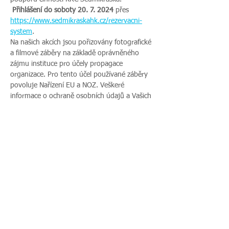
Přihlášení do soboty 20. 7. 2024
 přes 
https://www.sedmikraskahk.cz/rezervacni-
system
.
Na našich akcích jsou pořizovány fotografické 
a filmové záběry na základě oprávněného 
zájmu instituce pro účely propagace 
organizace. Pro tento účel používané záběry 
povoluje Nařízení EU a NOZ. Veškeré 
informace o ochraně osobních údajů a Vašich 
právech najdete na našich webových 
stránkách. Pokud s uveřejněním fotografií 
vaší rodiny nesouhlasíte, sdělte tento 
nesouhlas před začátkem akce pořadateli a v 
průběhu akce také přítomnému fotografovi.
Sdílet událost