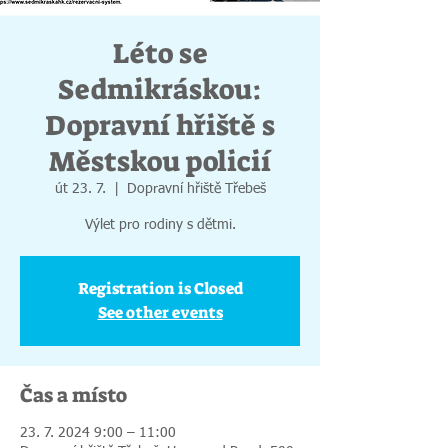
Léto se
Sedmikráskou:
Dopravní hřiště s
Městskou policií
út 23. 7.
  |  
Dopravní hřiště Třebeš
Výlet pro rodiny s dětmi.
Registration is Closed
See other events
Čas a místo
23. 7. 2024 9:00 – 11:00