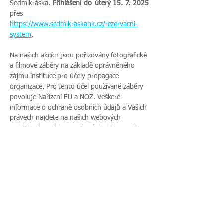
Sedmikráska. 
Přihlášení do úterý 15. 7. 2025 
přes 
https://www.sedmikraskahk.cz/rezervacni-
system
.
Na našich akcích jsou pořizovány fotografické 
a filmové záběry na základě oprávněného 
zájmu instituce pro účely propagace 
organizace. Pro tento účel používané záběry 
povoluje Nařízení EU a NOZ. Veškeré 
informace o ochraně osobních údajů a Vašich 
právech najdete na našich webových 
stránkách. Pokud s uveřejněním fotografií 
vaší rodiny nesouhlasíte, sdělte tento 
nesouhlas před začátkem akce pořadateli a v 
průběhu akce také přítomnému fotografovi.
Více zde >