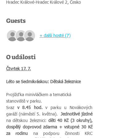
Hradec Králové-Hradec Králové 2, Česko
Guests
+ další hosté (7)
O události
Čtvrtek 17. 7.
Léto se Sedmikráskou: Dětská železnice 
Projížďka minivláčkem a tematická 
stanoviště v parku.
Sraz 
v 8.45 hod. 
v parku u Novákových 
garáží (náměstí 5. května).  
Jednotlivé jízdné 
na dětskou železnici: 
děti 40 Kč (3 okruhy), 
dospělý doprovod zdarma + vstupné 30 Kč 
za rodinu 
na podporu činnosti KRC 