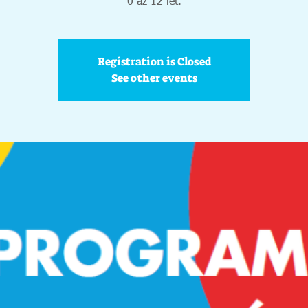
0 až 12 let.
Registration is Closed
See other events