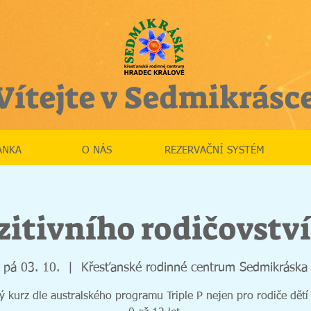
Vítejte v Sedmikrásc
ÁNKA
O NÁS
REZERVAČNÍ SYSTÉM
itivního rodičovství 
pá 03. 10.
  |  
Křesťanské rodinné centrum Sedmikráska
ný kurz dle australského programu Triple P nejen pro rodiče dětí