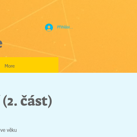
Přihlásit se
e
More
(2. část)
 ve věku