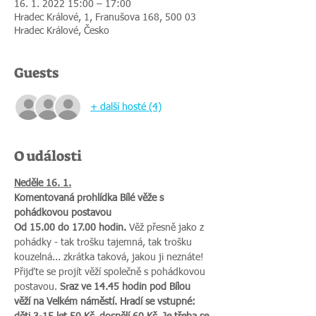
16. 1. 2022 15:00 – 17:00
Hradec Králové, 1, Franušova 168, 500 03
Hradec Králové, Česko
Guests
+ další hosté (4)
O události
Neděle 16. 1.
Komentovaná prohlídka Bílé věže s 
pohádkovou postavou
Od 15.00 do 17.00 hodin. 
Věž přesně jako z 
pohádky - tak trošku tajemná, tak trošku 
kouzelná... zkrátka taková, jakou ji neznáte! 
Přijďte se projít věží společně s pohádkovou 
postavou.
 Sraz ve 14.45 hodin pod Bílou 
věží na Velkém náměstí. Hradí se vstupné: 