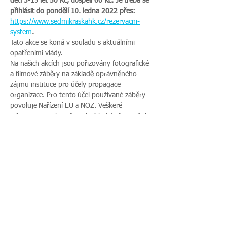
děti 3-15 let 50 Kč, dospělí 60 Kč. Je třeba se 
přihlásit do pondělí 10. ledna 2022 přes:
https://www.sedmikraskahk.cz/rezervacni-
system
.
Tato akce se koná v souladu s aktuálními 
opatřeními vlády.
Na našich akcích jsou pořizovány fotografické 
a filmové záběry na základě oprávněného 
zájmu instituce pro účely propagace 
organizace. Pro tento účel používané záběry 
povoluje Nařízení EU a NOZ. Veškeré 
informace o ochraně osobních údajů a Vašich 
právech najdete na našich webových 
stránkách. Pokud s uveřejněním fotografií 
vaší rodiny nesouhlasíte, sdělte tento 
nesouhlas před začátkem akce pořadateli a v 
průběhu akce také přítomnému fotografovi.