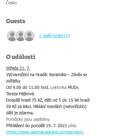
Česko
Guests
+ další hosté (3)
O události
Středa 21. 7.
Výtvarničení na Hradě: Keramika – Závěs se 
zvířátky
Od 9.00 do 11.00 hod.
 Lektorka
 MUDr. 
Tereza Hájková.
Dospělí hradí 75 Kč, děti od 5 do 15 let hradí 
50 Kč za lekci. Hlídání menších (netvořících) 
dětí je zdarma.
Pomůcky jsou zajištěny.
Přihlášení do pondělí 19. 7. 2021
 přes 
https://www.sedmikraskahk.cz/rezervacni-