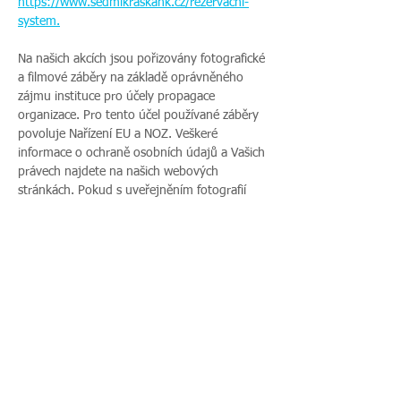
https://www.sedmikraskahk.cz/rezervacni-
system
.
Na našich akcích jsou pořizovány fotografické 
a filmové záběry na základě oprávněného 
zájmu instituce pro účely propagace 
organizace. Pro tento účel používané záběry 
povoluje Nařízení EU a NOZ. Veškeré 
informace o ochraně osobních údajů a Vašich 
právech najdete na našich webových 
stránkách. Pokud s uveřejněním fotografií 
vaší rodiny nesouhlasíte, sdělte tento 
nesouhlas před začátkem akce pořadateli a v 
průběhu akce také přítomnému fotografovi.
Více zde >
Sdílet událost