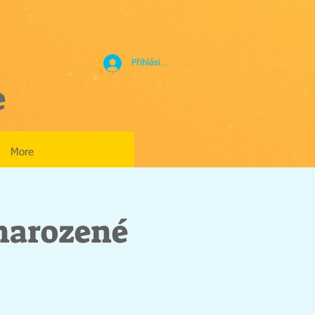
Přihlásit se
e
More
 narozené