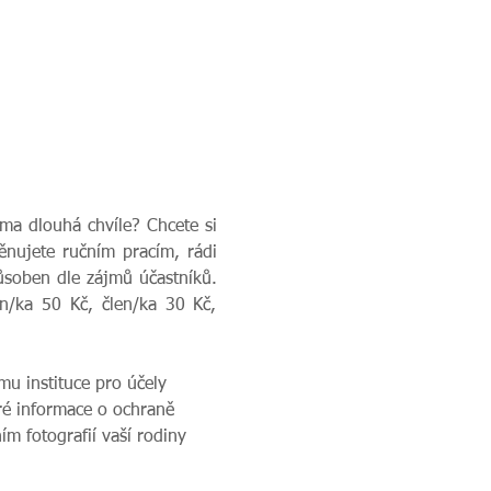
ma dlouhá chvíle? Chcete si 
nujete ručním pracím, rádi 
soben dle zájmů účastníků. 
n/ka 50 Kč, člen/ka 30 Kč, 
u instituce pro účely 
ré informace o ochraně 
m fotografií vaší rodiny 