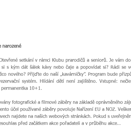
e narozené
Otevřené setkání v rámci Klubu prarodičů a seniorů. Je vám do
 si s kým dát šálek kávy nebo čaje a popovídat si? Rádi se vě
něco nového? Přijďte do naší „kavárničky”. Program bude přizpů
rezervační systém. Hlídání dětí není zajištěno. Vstupné: nečle
ně permanentka 10+1.
ovány fotografické a filmové záběry na základě oprávněného zájm
tento účel používané záběry povoluje Nařízení EU a NOZ. Veške
vech najdete na našich webových stránkách. Pokud s uveřejnění
nesouhlas před začátkem akce pořadateli a v průběhu akce…