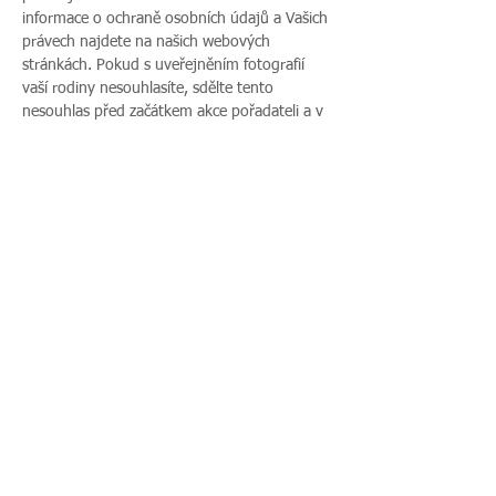
informace o ochraně osobních údajů a Vašich 
právech najdete na našich webových 
stránkách. Pokud s uveřejněním fotografií 
vaší rodiny nesouhlasíte, sdělte tento 
nesouhlas před začátkem akce pořadateli a v 
průběhu akce také přítomnému fotografovi.
Více zde >
Sdílet událost
Zavoláte nám:
Najdete nás:
495 512 901
|
Zieglerova 230, 500