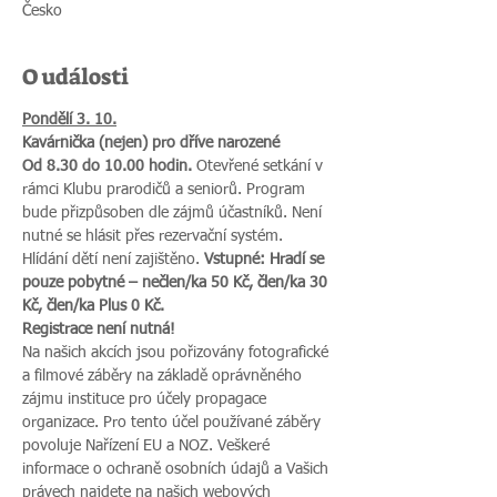
Česko
O události
Pondělí 3. 10.
Kavárnička (nejen) pro dříve narozené
Od 8.30 do 10.00 hodin.
 Otevřené setkání v 
rámci Klubu prarodičů a seniorů. Program 
bude přizpůsoben dle zájmů účastníků. Není 
nutné se hlásit přes rezervační systém. 
Hlídání dětí není zajištěno. 
Vstupné: Hradí se 
pouze pobytné – nečlen/ka 50 Kč, člen/ka 30 
Kč, člen/ka Plus 0 Kč.
Registrace není nutná!
Na našich akcích jsou pořizovány fotografické 
a filmové záběry na základě oprávněného 
zájmu instituce pro účely propagace 
organizace. Pro tento účel používané záběry 
povoluje Nařízení EU a NOZ. Veškeré 
informace o ochraně osobních údajů a Vašich 
právech najdete na našich webových 