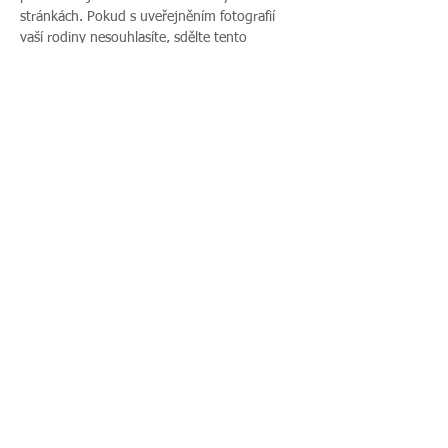
stránkách. Pokud s uveřejněním fotografií 
vaší rodiny nesouhlasíte, sdělte tento 
nesouhlas před začátkem akce pořadateli a v 
průběhu akce také přítomnému fotografovi.
Sdílet událost
Zavoláte nám:
Najdete nás:
495 512 901
|
Zieglerova 230, 500
775 989 270
03 Hradec Králové