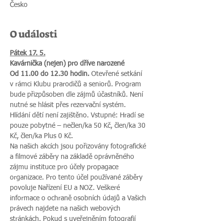
Česko
O události
Pátek 17. 5.
Kavárnička (nejen) pro dříve narozené
Od 11.00 do 12.30 hodin.
 Otevřené setkání 
v rámci Klubu prarodičů a seniorů. Program 
bude přizpůsoben dle zájmů účastníků. Není 
nutné se hlásit přes rezervační systém. 
Hlídání dětí není zajištěno. Vstupné: Hradí se 
pouze pobytné – nečlen/ka 50 Kč, člen/ka 30 
Kč, člen/ka Plus 0 Kč.
Na našich akcích jsou pořizovány fotografické 
a filmové záběry na základě oprávněného 
zájmu instituce pro účely propagace 
organizace. Pro tento účel používané záběry 
povoluje Nařízení EU a NOZ. Veškeré 
informace o ochraně osobních údajů a Vašich 
právech najdete na našich webových 
stránkách. Pokud s uveřejněním fotografií 