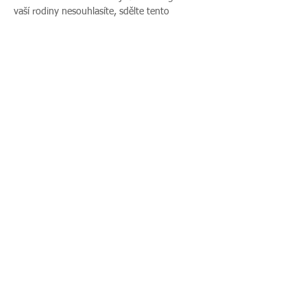
vaší rodiny nesouhlasíte, sdělte tento 
nesouhlas před začátkem akce pořadateli a v 
průběhu akce také přítomnému fotografovi.
Sdílet událost
Zavoláte nám:
Najdete nás:
495 512 901
|
Zieglerova 230, 500
775 989 270
03 Hradec Králové
© 2016