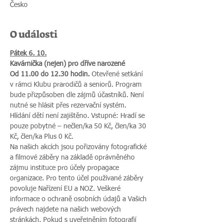
Česko
O události
Pátek 6. 10.
Kavárnička (nejen) pro dříve narozené
Od 11.00 do 12.30 hodin.
 Otevřené setkání 
v rámci Klubu prarodičů a seniorů. Program 
bude přizpůsoben dle zájmů účastníků. Není 
nutné se hlásit přes rezervační systém. 
Hlídání dětí není zajištěno. Vstupné: Hradí se 
pouze pobytné – nečlen/ka 50 Kč, člen/ka 30 
Kč, člen/ka Plus 0 Kč.
Na našich akcích jsou pořizovány fotografické 
a filmové záběry na základě oprávněného 
zájmu instituce pro účely propagace 
organizace. Pro tento účel používané záběry 
povoluje Nařízení EU a NOZ. Veškeré 
informace o ochraně osobních údajů a Vašich 
právech najdete na našich webových 
stránkách. Pokud s uveřejněním fotografií 