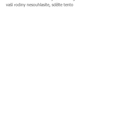
vaší rodiny nesouhlasíte, sdělte tento 
nesouhlas před začátkem akce pořadateli a v 
průběhu akce také přítomnému fotografovi.
Sdílet událost
Zavoláte nám:
Najdete nás:
495 512 901
|
Zieglerova 230, 500
775 989 270
03 Hradec Králové
© 2016