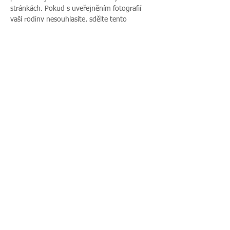
stránkách. Pokud s uveřejněním fotografií 
vaší rodiny nesouhlasíte, sdělte tento 
nesouhlas před začátkem akce pořadateli a v 
průběhu akce také přítomnému fotografovi.
Sdílet událost
Zavoláte nám:
Najdete nás:
495 512 901
|
Zieglerova 230, 500
775 989 270
03 Hradec Králové