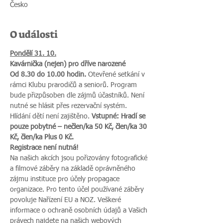
Česko
O události
Pondělí 31. 10.
Kavárnička (nejen) pro dříve narozené
Od 8.30 do 10.00 hodin.
 Otevřené setkání v 
rámci Klubu prarodičů a seniorů. Program 
bude přizpůsoben dle zájmů účastníků. Není 
nutné se hlásit přes rezervační systém. 
Hlídání dětí není zajištěno. 
Vstupné: Hradí se 
pouze pobytné – nečlen/ka 50 Kč, člen/ka 30 
Kč, člen/ka Plus 0 Kč.
Registrace není nutná!
Na našich akcích jsou pořizovány fotografické 
a filmové záběry na základě oprávněného 
zájmu instituce pro účely propagace 
organizace. Pro tento účel používané záběry 
povoluje Nařízení EU a NOZ. Veškeré 
informace o ochraně osobních údajů a Vašich 
právech najdete na našich webových 