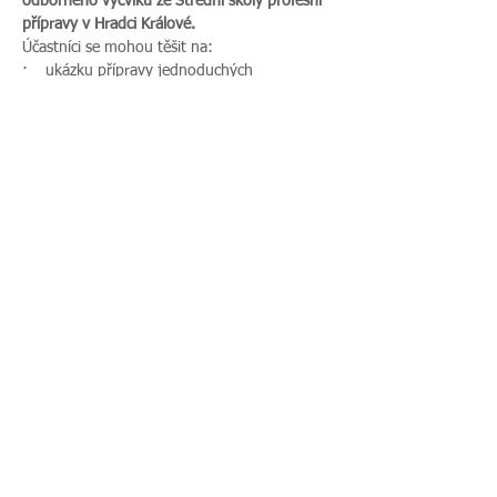
odborného výcviku ze Střední školy profesní 
přípravy v Hradci Králové.
Účastníci se mohou těšit na:
·    ukázku přípravy jednoduchých 
pomazánek
Více zde >
Sdílet událost
Zavoláte nám:
Najdete nás:
495 512 901
|
Zieglerova 230, 500
775 989 270
03 Hradec Králové