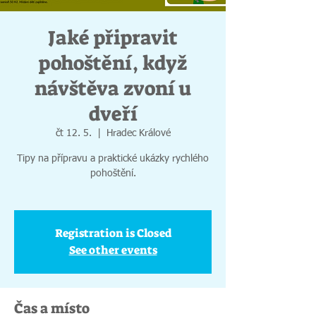
Jaké připravit
pohoštění, když
návštěva zvoní u
dveří
čt 12. 5.
  |  
Hradec Králové
Tipy na přípravu a praktické ukázky rychlého
pohoštění.
Registration is Closed
See other events
Čas a místo